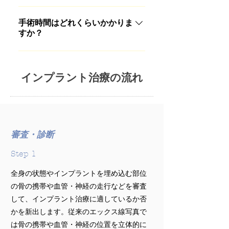
くなったという結果ですが、多く
インプラントに使用されている素
の場合、お口の衛生状態が悪かっ
材は生体への親和性の高い純チタ
手術時間はどれくらいかかりま
たり、歯ぎしりや噛み締めなどの
すか？
ンが主流ですので生体拒否反応は
悪い噛み癖をコントロールできな
示しません。ただし、まれにチタ
かったことが原因と考えられてい
手術自体は１本につき３０分前
ンにアレルギー反応を起こす方も
ます。術後は定期的な診察を受け
後、それに加えて手術の準備や付
いらっしゃいます。心配な方は事
て、お口の中の変化を早期に発見
帯手術を含めると多少時間がかか
インプラント治療の流れ
前に検査されることをお勧めしま
して対処されることが大切です。
ることもあります。
す。 当院が採用しているプラトン
インプラントシステムは、日本人
の顎骨の形態に合わせて開発され
た日本製のインプラントシステム
審査・診断
で、安全性においても高い信頼を
Step 1
得ています。純チタン製のインプ
ラントと、より骨に馴染みやすい
全身の状態やインプラントを埋め込む部位
骨の主成分であるハイドロキシア
の骨の携帯や血管・神経の走行などを審査
パタイト（HA）をチタン表面にコ
して、インプラント治療に適しているか否
ーティングしたインプラントを選
かを新出します。従来のエックス線写真で
択できます。
は骨の携帯や血管・神経の位置を立体的に