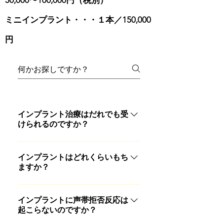
50,000〜100,000円（税別）
ミニインプラント・・・１本／150,000
円
インプラント治療はだれでも受
けられるのですか？
顎の骨の発育が完了する20歳前後
から治療は可能です。 ただし、全
インプラントはどれくらいもち
ますか？
身疾患の有無や身体の状態、顎骨
の状態などによってインプラント
統計的には術後10年でも90％以上
治療が適さない方もおられますの
が機能しているという結果が出て
インプラントに声帯拒否反応は
で担当医と十分にご相談下さい。
起こらないのですか？
います。逆に10％程度は機能しな