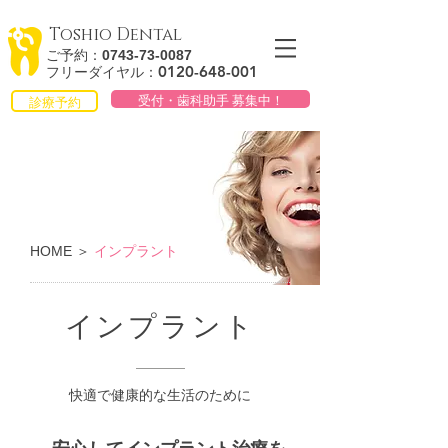
Toshio Dental
ご予約：
0743-73-0087
0120-648
-
001
フリーダイヤル：
受付・歯科助手 募集中！
診療予約
HOME
＞
インプラント
インプラント
快適で健康的な生活のために
安心してインプラント治療を