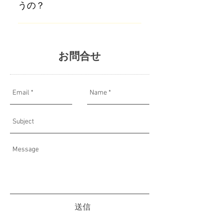
うの？
ホームパックを併用することで、
効果を持続させることができま
両者は成分は全く同じですが、大
す。
きな違いは、マイクロニードの本
数です。 「プロフェッショナル」
​ お問合せ
では約1,300本で施術時間は２０
分〜３０分です。 「ホームケア」
は約７５０本で４〜５時間貼って
いても大丈夫なので、就寝前に貼
っても大丈夫です。
送信