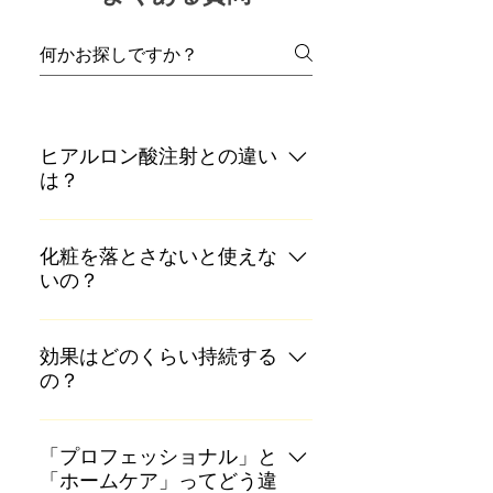
ヒアルロン酸注射との違い
は？
注射針ではシワなどの箇所に直接
注入するのは難しいく、特にほう
化粧を落とさないと使えな
いの？
れい線は動脈に注入してしまう危
険もあります。 マイクロニードル
化粧をしたままでも、角質層にマ
はそのようなリスクはありませ
イクロニードルが届くので問題は
効果はどのくらい持続する
ん。
の？
ございませんが、化粧を落とした
ほうが実感いただけます。
年齢・肌質によって個人差があり
約２ヶ月位維持しますが、徐々に
「プロフェッショナル」と
「ホームケア」ってどう違
減少していくため、プロパックと