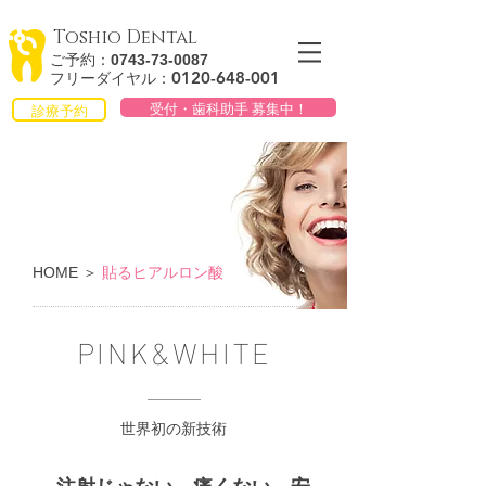
Toshio Dental
ご予約：
0743-73-0087
0120-648
-
001
フリーダイヤル：
受付・歯科助手 募集中！
診療予約
HOME
＞
貼るヒアルロン酸
PINK&WHITE
世界初の新技術
​ 注射じゃない、痛くない、安