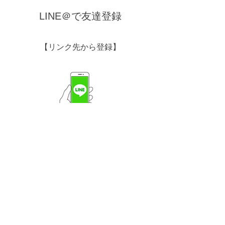
できております。 急な気温の
LINE＠で友達登録
変化で、体調を崩されません
よう、お気をつけくださ
【リンク先から登録】
い。...
【QRコードから登録】