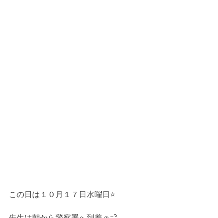
この日は１０月１７日水曜日⭐️
先生は朝から警察署へ到着🚗💨