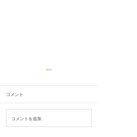
R6.11月・年末年始の休診
日のお知らせ
コメント
こんにちは★ 気温が下がり、
ようやく秋らしくなってまい
りました。 今年は涼しくなる
コメントを追加…
R6.9月・10月
のが遅く、当院もつい最近ま
で冷房が大活躍でしたが、や
お知らせ
っと暖房に切り替えることが