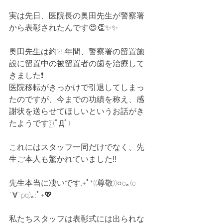
実は先日、医院長の奥田先生が警察署
から表彰されたんです😍👏✨✨
奥田先生は約25年間、警察署の留置施
設に留置中の被留置者の歯を治療して
きました❗️
医院移転がきっかけで引退してしまっ
たのですが、今までの功績を称え、感
謝状を送らせてほしいというお話がき
たようです∑(ﾟДﾟ)
これにはスタッフ一同だけでなく、先
生ご本人も驚かれていました‼️
先生本当に凄いです.+ﾟ*((尊敬))○o｡(o
´∀`pq)｡:ﾟ+💖
私たちスタッフは表彰式には出られな