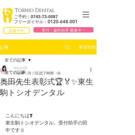
Toshio Dental
ご予約：
0743-73-0087
0120-648
-
001
フリーダイヤル：
受付・歯科助手 募集中！
診療予約
記事
新規登録
全ての記事
rkki.sy35
全ての記事
2018年10月29日
読了時間: 2分
奥田先生表彰式🏆🏅✨東生
ニュース
駒トシオデンタル
こんにちは❣️
東生駒トシオデンタル、受付助手の田
中です☺️