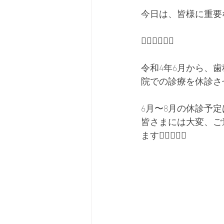
今日は、皆様に重要
👇🏽👇🏽👇🏽
令和4年6月から、
院での診療を休診さ
6月〜8月の休診予
皆さまには大変、ご
ます🙇🏻‍♀️🙇‍♂️