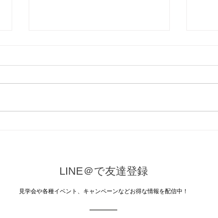
R6.11月・年末年始の休診日の
お知らせ
こんにちは★ 気温が下がり、よ
うやく秋らしくなってまいりまし
た。 今年は涼しくなるのが遅
く、当院もつい最近まで冷房が大
R6
活躍でしたが、やっと暖房に切り
らせ
替えることができております。
急な気温の変化で、体調を崩され
ませんよう、お気をつけくださ
LINE＠で友達登録
い。...
​見学会や各種イベント、キャンペーンなどお得な情報を配信中！