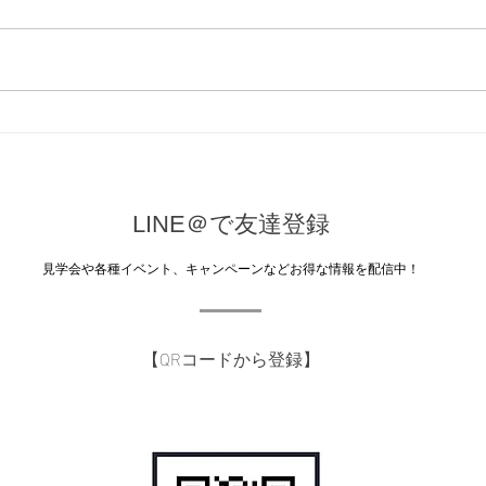
こんにちは★ 気温が下がり、よ
うやく秋らしくなってまいりまし
た。 今年は涼しくなるのが遅
く、当院もつい最近まで冷房が大
R6
活躍でしたが、やっと暖房に切り
らせ
替えることができております。
急な気温の変化で、体調を崩され
ませんよう、お気をつけくださ
LINE＠で友達登録
い。...
​見学会や各種イベント、キャンペーンなどお得な情報を配信中！
【QRコードから登録】