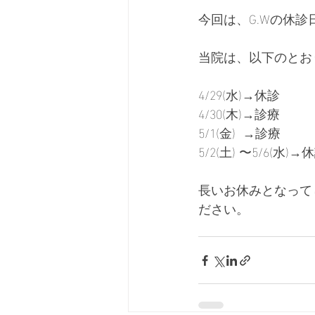
今回は、G.Wの休
当院は、以下のとお
4/29(水)→休診
4/30(木)→診療
5/1(金)  →診療
5/2(土) 〜5/6(水)→
長いお休みとなって
ださい。