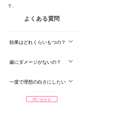
す。
よくある質問
効果はどれくらいもつの？
１度のホワイトニングを重ねると
半年～1年ぐらいの効果が持ちま
歯にダメージがないの？
す。 ※個人差や普段の食生活も関
係します。
歯に優しいホワイトニング材を使
用。ナノサイズのアパタイトが歯
一度で理想の白さにしたい
質を強化します。痛みの少ないし
みにくい施術方法で安心してホワ
１度で極端に白くするのはホワイ
イトニングして頂けます。
トニング材やライトが強く、痛み
問い合せる
や炎症を伴います。２～３度に分
けて通う事によって理想的で自然